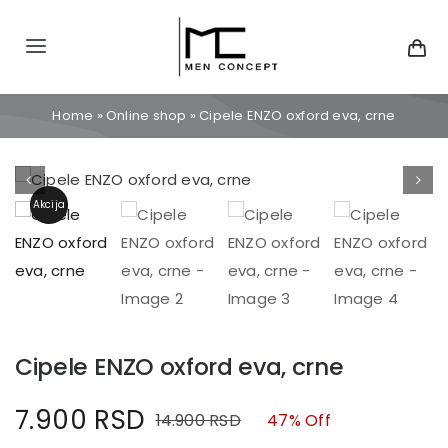
Skip
to
Toggle
content
Navigation
Početna
Home
»
Online shop
»
Cipele ENZO oxford eva, crne
Svi modeli
Akcija
Kategorije
Kontakt
Cipele ENZO oxford eva, crne
Kreni u kupovinu
7.900
RSD
14.900
RSD
47% Off
Original
Current