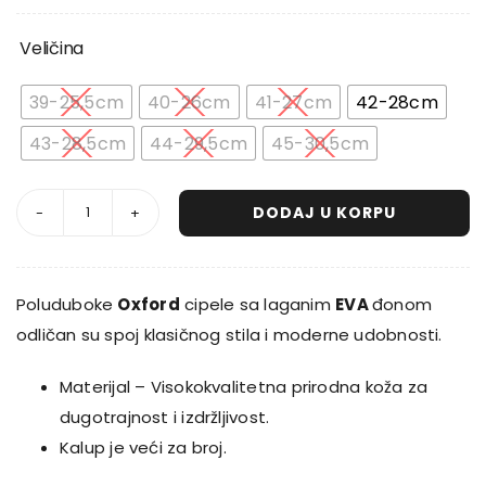
price
price
Veličina
was:
is:

39-25,5cm
40-26cm
41-27cm
42-28cm
14.900 RSD.
7.900 RSD.
43-28,5cm
44-29,5cm
45-30,5cm
DODAJ U KORPU
Cipele
ENZO
oxford
Poluduboke
Oxford
cipele sa laganim
EVA
đonom
eva,
odličan su spoj klasičnog stila i moderne udobnosti.
crne
količina
Materijal – Visokokvalitetna prirodna koža za
dugotrajnost i izdržljivost.
Kalup je veći za broj.